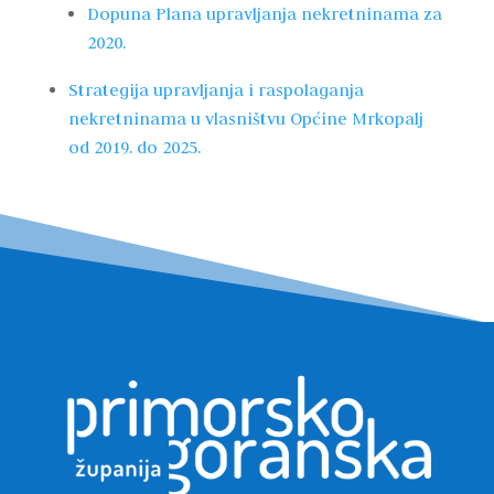
Dopuna Plana upravljanja nekretninama za
2020.
Strategija upravljanja i raspolaganja
nekretninama u vlasništvu Općine Mrkopalj
od 2019. do 2025.