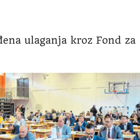
račun
Transparentnost proračunskih isplata
Savjetovanje
đena ulaganja kroz Fond za