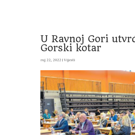
Home
Vijesti
Uprava
Dokumenti
Pro
U Ravnoj Gori utvr
Gorski kotar
ruj 22, 2022
|
Vijesti