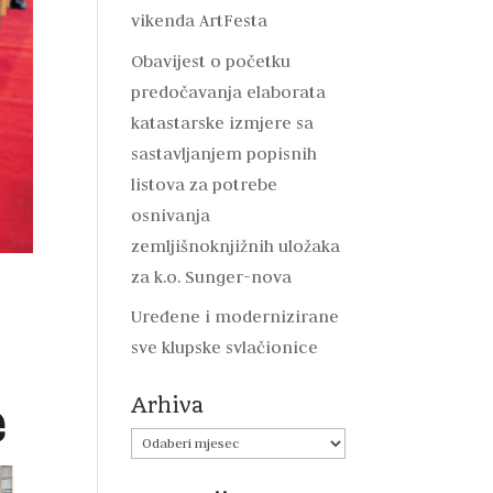
vikenda ArtFesta
Obavijest o početku
predočavanja elaborata
katastarske izmjere sa
sastavljanjem popisnih
listova za potrebe
osnivanja
zemljišnoknjižnih uložaka
za k.o. Sunger-nova
Uređene i modernizirane
sve klupske svlačionice
Arhiva
Arhiva