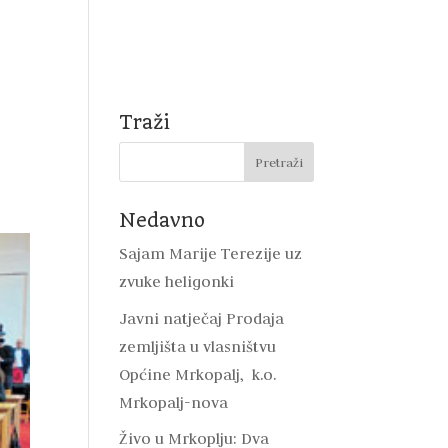
Natječaji
Mrkopalj
DVD Mrkopalj
Kontakt
Traži
Nedavno
Sajam Marije Terezije uz
zvuke heligonki
Javni natječaj Prodaja
zemljišta u vlasništvu
Općine Mrkopalj, k.o.
Mrkopalj-nova
Živo u Mrkoplju: Dva