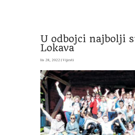
Home
Vijesti
Uprava
Dokumenti
Pro
U odbojci najbolji 
Lokava
lis 28, 2022
|
Vijesti