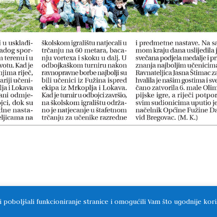
i poboljšali funkcioniranje stranice i omogućili Vam što ugodnije kori
anje: Foto studio "Magdalena" Delnice