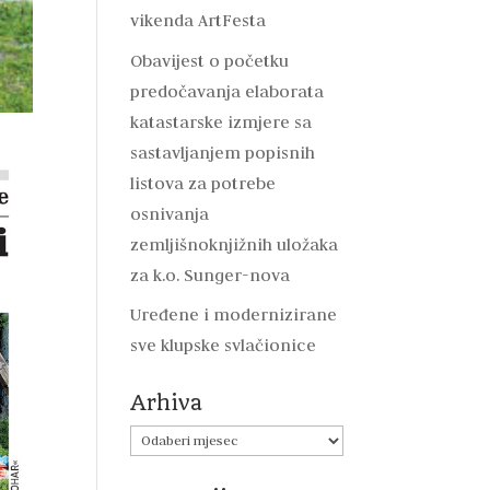
vikenda ArtFesta
Obavijest o početku
predočavanja elaborata
katastarske izmjere sa
sastavljanjem popisnih
listova za potrebe
osnivanja
zemljišnoknjižnih uložaka
za k.o. Sunger-nova
Uređene i modernizirane
sve klupske svlačionice
Arhiva
Arhiva