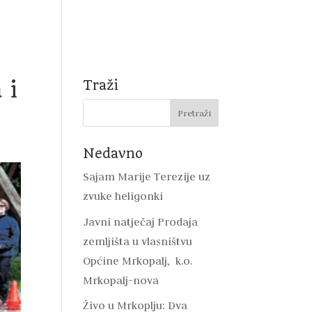
Natječaji
Mrkopalj
DVD Mrkopalj
Kontakt
 i
Traži
Nedavno
Sajam Marije Terezije uz
zvuke heligonki
Javni natječaj Prodaja
zemljišta u vlasništvu
Općine Mrkopalj, k.o.
Mrkopalj-nova
Živo u Mrkoplju: Dva