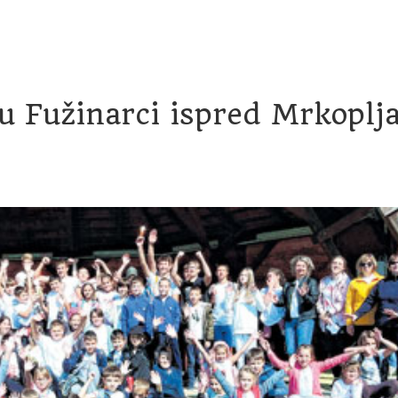
račun
Transparentnost proračunskih isplata
Savjetovanje
su Fužinarci ispred Mrkoplja