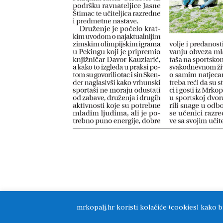
mrkopalj.hr koristi kolačiće (cookies) kako b
Općina Mrkopalj // 2019 // Izrada i održav