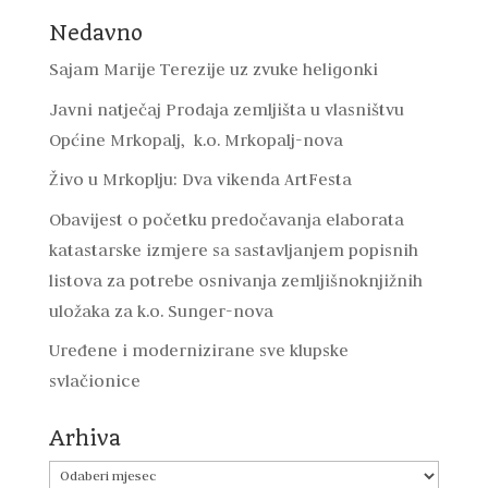
Nedavno
Sajam Marije Terezije uz zvuke heligonki
Javni natječaj Prodaja zemljišta u vlasništvu
Općine Mrkopalj, k.o. Mrkopalj-nova
Živo u Mrkoplju: Dva vikenda ArtFesta
Obavijest o početku predočavanja elaborata
katastarske izmjere sa sastavljanjem popisnih
listova za potrebe osnivanja zemljišnoknjižnih
uložaka za k.o. Sunger-nova
Uređene i modernizirane sve klupske
svlačionice
Arhiva
Arhiva