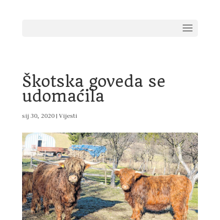
Škotska goveda se
udomaćila
sij 30, 2020
|
Vijesti