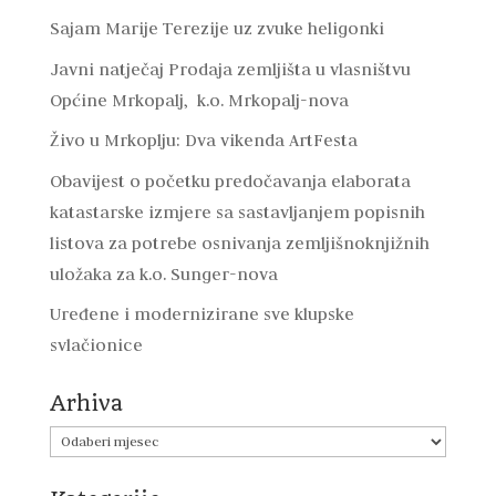
Sajam Marije Terezije uz zvuke heligonki
Javni natječaj Prodaja zemljišta u vlasništvu
Općine Mrkopalj, k.o. Mrkopalj-nova
Živo u Mrkoplju: Dva vikenda ArtFesta
Obavijest o početku predočavanja elaborata
katastarske izmjere sa sastavljanjem popisnih
listova za potrebe osnivanja zemljišnoknjižnih
uložaka za k.o. Sunger-nova
Uređene i modernizirane sve klupske
svlačionice
Arhiva
Arhiva