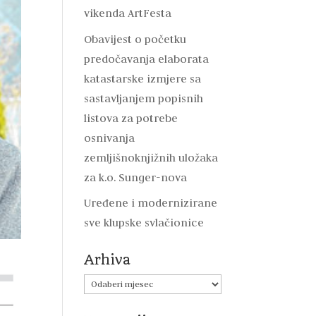
vikenda ArtFesta
Obavijest o početku
predočavanja elaborata
katastarske izmjere sa
sastavljanjem popisnih
listova za potrebe
osnivanja
zemljišnoknjižnih uložaka
za k.o. Sunger-nova
Uređene i modernizirane
sve klupske svlačionice
Arhiva
Arhiva