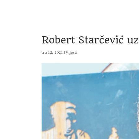
Home
Vijesti
Uprava
Dokumenti
Pro
Robert Starčević u
tra 12, 2021
|
Vijesti