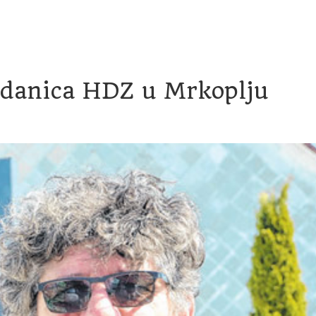
račun
Transparentnost proračunskih isplata
Savjetovanje
zdanica HDZ u Mrkoplju