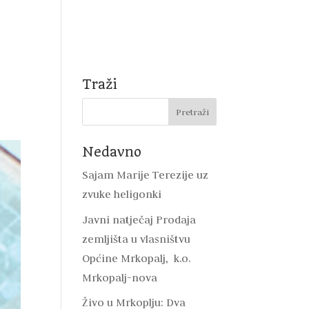
Natječaji
Mrkopalj
DVD Mrkopalj
Kontakt
Traži
Nedavno
Sajam Marije Terezije uz
zvuke heligonki
Javni natječaj Prodaja
zemljišta u vlasništvu
Općine Mrkopalj, k.o.
Mrkopalj-nova
Živo u Mrkoplju: Dva