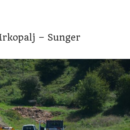
račun
Transparentnost proračunskih isplata
Savjetovanje
Mrkopalj – Sunger