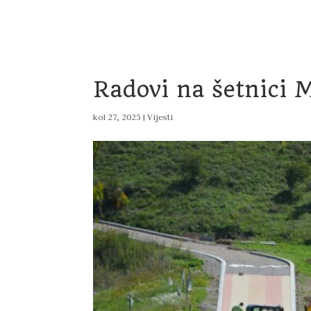
Home
Vijesti
Uprava
Dokumenti
Pro
Radovi na šetnici 
kol 27, 2025
|
Vijesti