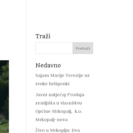
Natječaji
Mrkopalj
DVD Mrkopalj
Kontakt
Traži
Nedavno
Sajam Marije Terezije uz
zvuke heligonki
Javni natječaj Prodaja
zemljišta u vlasništvu
Općine Mrkopalj, k.o.
Mrkopalj-nova
Živo u Mrkoplju: Dva