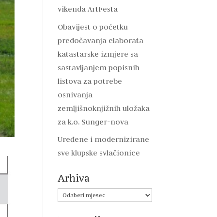
vikenda ArtFesta
Obavijest o početku
predočavanja elaborata
katastarske izmjere sa
sastavljanjem popisnih
listova za potrebe
osnivanja
zemljišnoknjižnih uložaka
za k.o. Sunger-nova
Uređene i modernizirane
sve klupske svlačionice
Arhiva
Arhiva