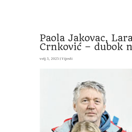
Home
Vijesti
Uprava
Dokumenti
Pro
Paola Jakovac, Lar
Crnković – dubok 
velj 3, 2025
|
Vijesti