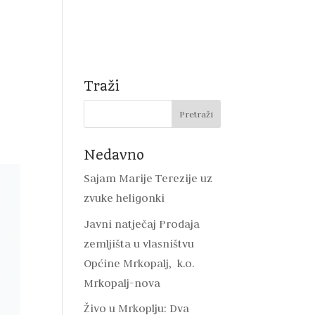
Natječaji
Mrkopalj
DVD Mrkopalj
Kontakt
Traži
Nedavno
Sajam Marije Terezije uz
zvuke heligonki
Javni natječaj Prodaja
zemljišta u vlasništvu
Općine Mrkopalj, k.o.
Mrkopalj-nova
Živo u Mrkoplju: Dva