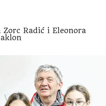
račun
Transparentnost proračunskih isplata
Savjetovanje
a Zorc Radić i Eleonora
naklon