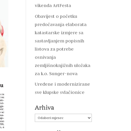
vikenda ArtFesta
Obavijest o početku
predočavanja elaborata
katastarske izmjere sa
sastavljanjem popisnih
listova za potrebe
osnivanja
zemljišnoknjižnih uložaka
za k.o. Sunger-nova
Uređene i modernizirane
sve klupske svlačionice
Arhiva
Arhiva