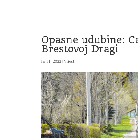
Home
Vijesti
Uprava
Dokumenti
Pro
Opasne udubine: C
Brestovoj Dragi
lis 11, 2022
|
Vijesti