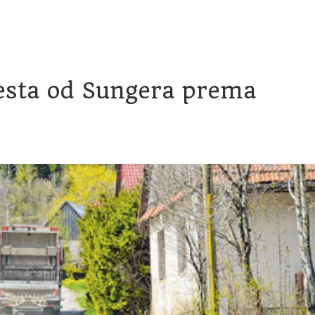
račun
Transparentnost proračunskih isplata
Savjetovanje
esta od Sungera prema