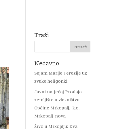
Natječaji
Mrkopalj
DVD Mrkopalj
Kontakt
Traži
Nedavno
Sajam Marije Terezije uz
zvuke heligonki
Javni natječaj Prodaja
zemljišta u vlasništvu
Općine Mrkopalj, k.o.
Mrkopalj-nova
Živo u Mrkoplju: Dva