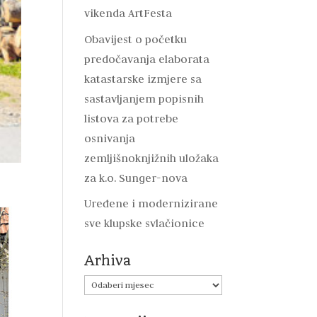
vikenda ArtFesta
Obavijest o početku
predočavanja elaborata
katastarske izmjere sa
sastavljanjem popisnih
listova za potrebe
osnivanja
zemljišnoknjižnih uložaka
za k.o. Sunger-nova
Uređene i modernizirane
sve klupske svlačionice
Arhiva
Arhiva