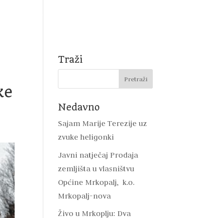
Natječaji
Mrkopalj
DVD Mrkopalj
Kontakt
i
Traži
ke
Nedavno
Sajam Marije Terezije uz
zvuke heligonki
Javni natječaj Prodaja
zemljišta u vlasništvu
Općine Mrkopalj, k.o.
Mrkopalj-nova
Živo u Mrkoplju: Dva