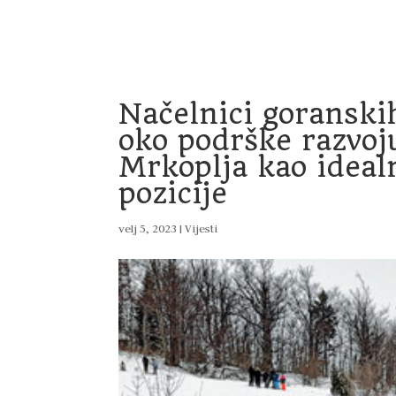
Home
Vijesti
Uprava
Dokumenti
Pro
Načelnici goranski
oko podrške razvoju
Mrkoplja kao idealn
pozicije
velj 5, 2023
|
Vijesti