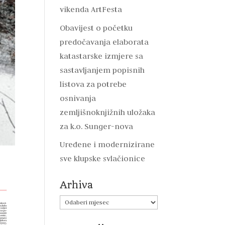
vikenda ArtFesta
Obavijest o početku
predočavanja elaborata
katastarske izmjere sa
sastavljanjem popisnih
listova za potrebe
osnivanja
zemljišnoknjižnih uložaka
za k.o. Sunger-nova
Uređene i modernizirane
sve klupske svlačionice
Arhiva
Arhiva