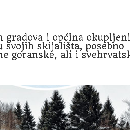
račun
Transparentnost proračunskih isplata
Savjetovanje
h gradova i općina okupljen
 svojih skijališta, posebno
e goranske, ali i svehrvats