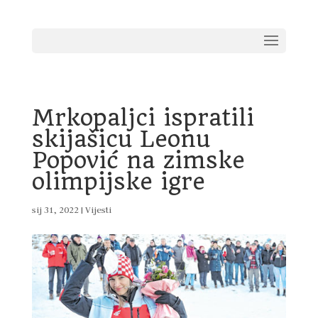
Mrkopaljci ispratili
skijašicu Leonu
Popović na zimske
olimpijske igre
sij 31, 2022
|
Vijesti