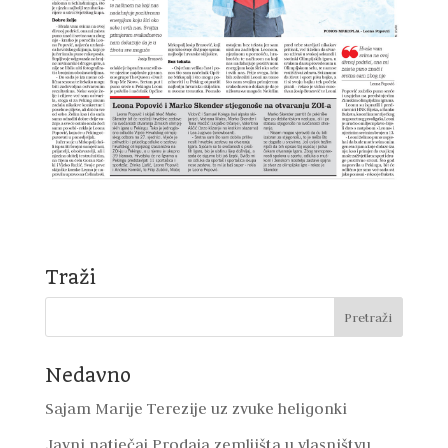
Traži
Nedavno
Sajam Marije Terezije uz zvuke heligonki
Javni natječaj Prodaja zemljišta u vlasništvu