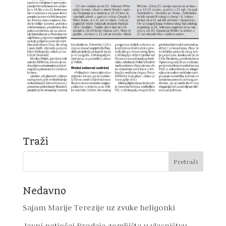
Traži
Nedavno
Sajam Marije Terezije uz zvuke heligonki
Javni natječaj Prodaja zemljišta u vlasništvu