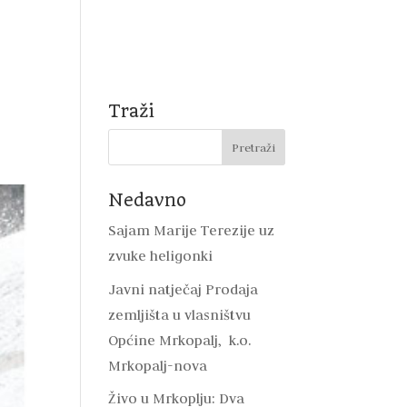
Natječaji
Mrkopalj
DVD Mrkopalj
Kontakt
Traži
Nedavno
Sajam Marije Terezije uz
zvuke heligonki
Javni natječaj Prodaja
zemljišta u vlasništvu
Općine Mrkopalj, k.o.
Mrkopalj-nova
Živo u Mrkoplju: Dva