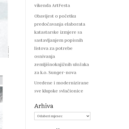
vikenda ArtFesta
Obavijest o početku
predočavanja elaborata
katastarske izmjere sa
sastavljanjem popisnih
listova za potrebe
osnivanja
zemljišnoknjižnih uložaka
za k.o. Sunger-nova
Uređene i modernizirane
sve klupske svlačionice
Arhiva
Arhiva