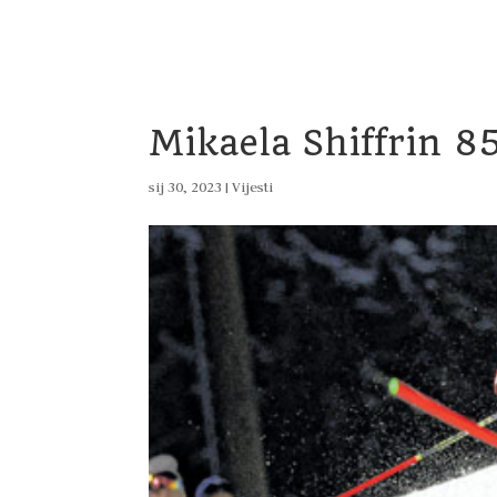
Home
Vijesti
Uprava
Dokumenti
Pro
Mikaela Shiffrin 8
sij 30, 2023
|
Vijesti