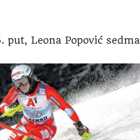
račun
Transparentnost proračunskih isplata
Savjetovanje
5. put, Leona Popović sedma