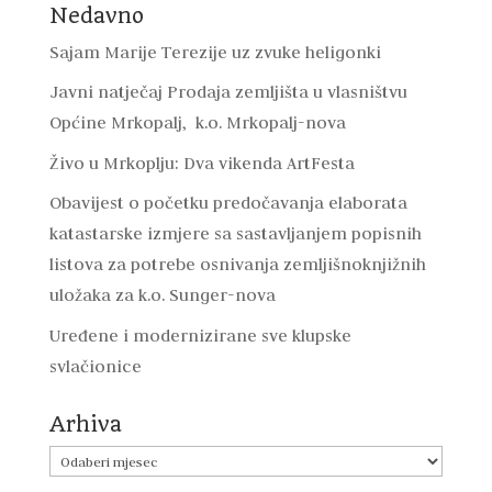
Nedavno
Sajam Marije Terezije uz zvuke heligonki
Javni natječaj Prodaja zemljišta u vlasništvu
Općine Mrkopalj, k.o. Mrkopalj-nova
Živo u Mrkoplju: Dva vikenda ArtFesta
Obavijest o početku predočavanja elaborata
katastarske izmjere sa sastavljanjem popisnih
listova za potrebe osnivanja zemljišnoknjižnih
uložaka za k.o. Sunger-nova
Uređene i modernizirane sve klupske
svlačionice
Arhiva
Arhiva