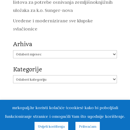
listova za potrebe osnivanja zemljišnoknjižnih
uložaka za k.o. Sunger-nova
Uređene i modernizirane sve klupske
svlačionice
Arhiva
Arhiva
Kategorije
Kategorije
mrkopalj.hr koristi kolačiće (cookies) kako bi poboljšali
funkcioniranje stranice i omogućili Vam što ugodnije korištenje.
Općina Mrkopalj // 2019 // Izrada i održavanje:
Uvijeti korištenja
Prihvaćam
Foto studio "Magdalena" Delnice