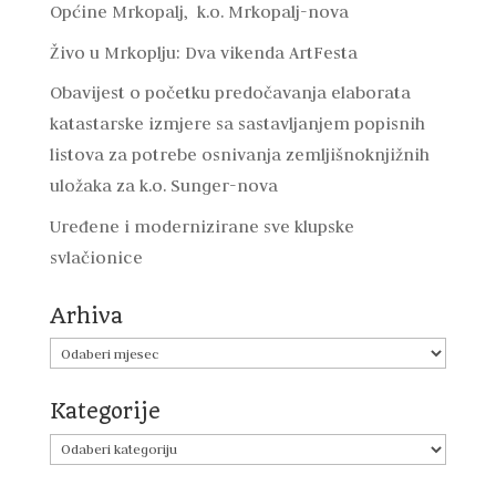
Općine Mrkopalj, k.o. Mrkopalj-nova
Živo u Mrkoplju: Dva vikenda ArtFesta
Obavijest o početku predočavanja elaborata
katastarske izmjere sa sastavljanjem popisnih
listova za potrebe osnivanja zemljišnoknjižnih
uložaka za k.o. Sunger-nova
Uređene i modernizirane sve klupske
svlačionice
Arhiva
Arhiva
Kategorije
Kategorije