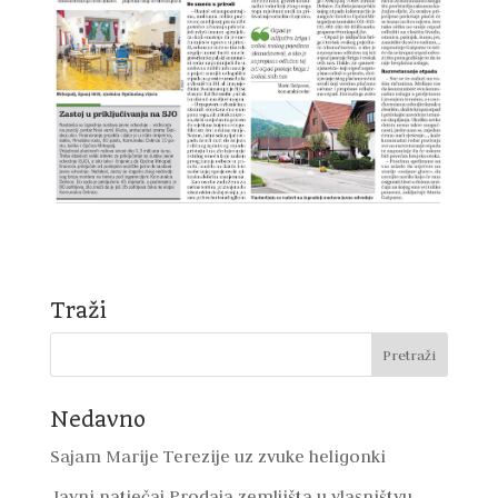
Traži
Nedavno
Sajam Marije Terezije uz zvuke heligonki
Javni natječaj Prodaja zemljišta u vlasništvu