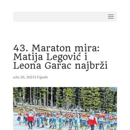
43. Maraton mira:
Matija Legović i
Leona Garac najbrži
ožu 20, 2023
|
Vijesti