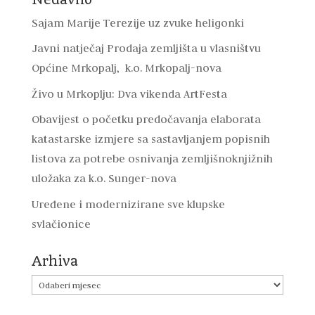
Sajam Marije Terezije uz zvuke heligonki
Javni natječaj Prodaja zemljišta u vlasništvu
Općine Mrkopalj, k.o. Mrkopalj-nova
Živo u Mrkoplju: Dva vikenda ArtFesta
Obavijest o početku predočavanja elaborata
katastarske izmjere sa sastavljanjem popisnih
listova za potrebe osnivanja zemljišnoknjižnih
uložaka za k.o. Sunger-nova
Uređene i modernizirane sve klupske
svlačionice
Arhiva
Arhiva